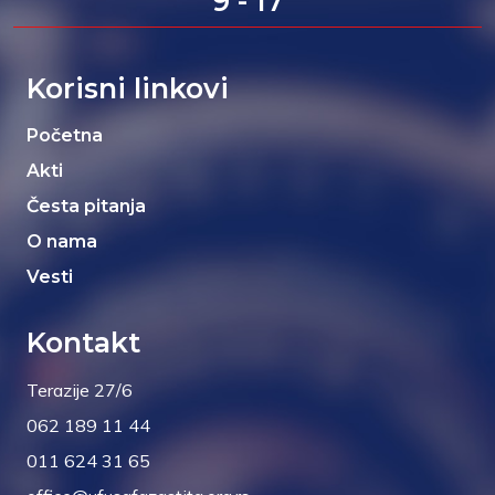
9 - 17
Korisni linkovi
Početna
Akti
Česta pitanja
O nama
Vesti
Kontakt
Terazije 27/6
062 189 11 44
011 624 31 65