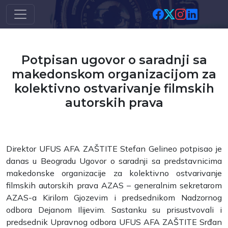
Skip to main content
Potpisan ugovor o saradnji sa
makedonskom organizacijom za
kolektivno ostvarivanje filmskih
autorskih prava
Direktor UFUS AFA ZAŠTITE Stefan Gelineo potpisao je
danas u Beogradu Ugovor o saradnji sa predstavnicima
makedonske organizacije za kolektivno ostvarivanje
filmskih autorskih prava AZAS – generalnim sekretarom
AZAS-a Kirilom Gjozevim i predsednikom Nadzornog
odbora Dejanom Ilijevim. Sastanku su prisustvovali i
predsednik Upravnog odbora UFUS AFA ZAŠTITE Srđan